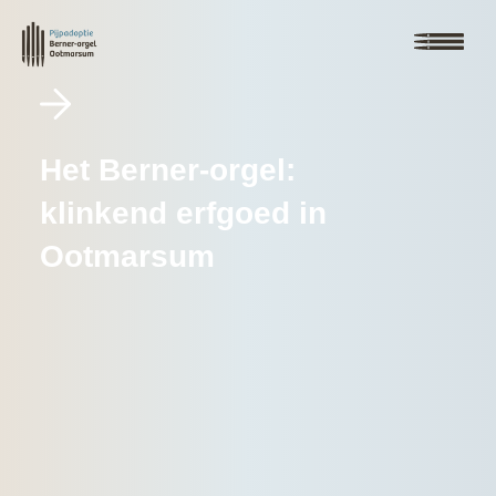
Het Berner-orgel:
klinkend erfgoed in
Ootmarsum