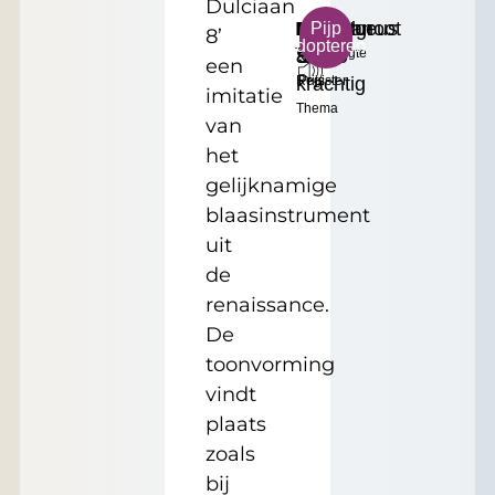
Dulciaan
B
Majestueus
Dulciaan
Middelgroot
€
Pijp
8’
adopteren
Toonhoogte
&
8'
Formaat
35.00
een
krachtig
Register
Prijs
imitatie
Thema
van
het
gelijknamige
blaasinstrument
uit
de
renaissance.
De
toonvorming
vindt
plaats
zoals
bij