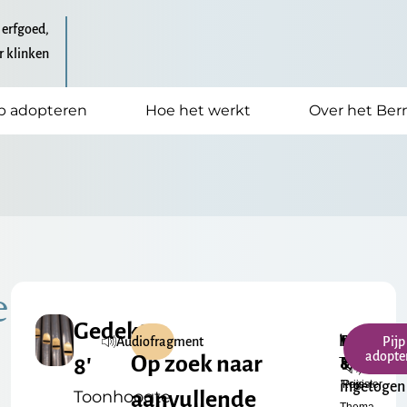
 erfgoed,
r klinken
jp adopteren
Hoe het werkt
Over het Ber
e
Gedekt
h²
Warm
Prestant
Klein
€
Audiofragment
Pijp
adopte
Op zoek naar
8′
Toonhoogte
Formaat
&
8'
17.50
Register
Prijs
ingetogen
Toonhoogte
aanvullende