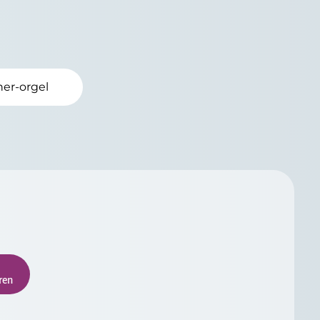
ner-orgel
ren