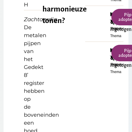
Thema
H
harmonieuze
b¹
Warm
Prestant
Klein
€
Pijp
Zachtaardig
tonen?
adopte
Toonhoogte
Formaat
&
8'
17.50
De
Register
Prijs
ingetogen
metalen
Thema
pijpen
van
h¹
Warm
Prestant
Klein
€
Pijp
adopte
Toonhoogte
Formaat
&
8'
17.50
het
Register
Prijs
ingetogen
Gedekt
Thema
8’
register
hebben
op
de
boveneinden
een
hoed.