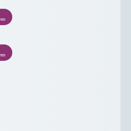
ren
ren