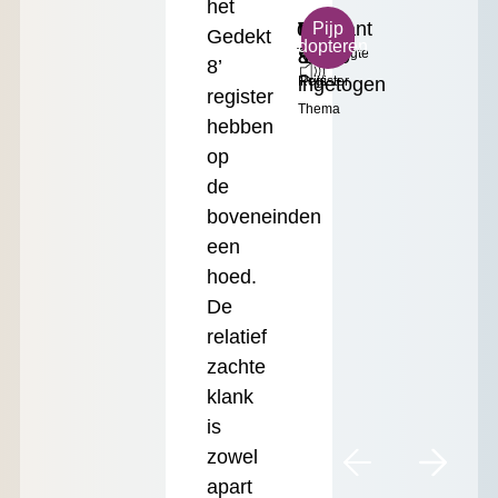
het
ds²
Warm
Prestant
Klein
€
Pijp
Gedekt
adopteren
Toonhoogte
&
8'
Formaat
17.50
8’
ingetogen
Register
Prijs
register
Thema
hebben
op
de
boveneinden
een
hoed.
De
relatief
zachte
klank
is
zowel
apart