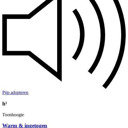
Pijp adopteren
h¹
Toonhoogte
Warm & ingetogen