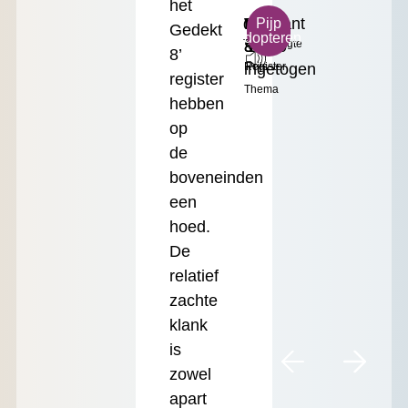
het
ds²
Warm
Prestant
Klein
€
Pijp
Gedekt
adopteren
Toonhoogte
&
8'
Formaat
17.50
8’
ingetogen
Register
Prijs
register
Thema
hebben
op
de
boveneinden
een
hoed.
De
relatief
zachte
klank
is
zowel
apart