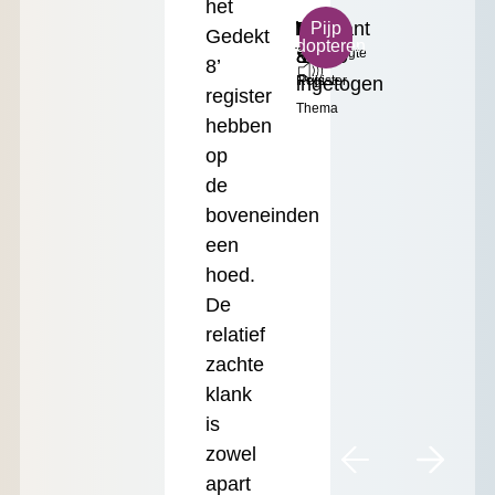
het
h¹
Warm
Prestant
Klein
€
Pijp
Gedekt
adopteren
Toonhoogte
&
8'
Formaat
17.50
8’
ingetogen
Register
Prijs
register
Thema
hebben
op
de
boveneinden
een
hoed.
De
relatief
zachte
klank
is
zowel
apart