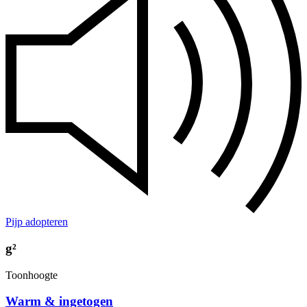
Pijp adopteren
g²
Toonhoogte
Warm & ingetogen