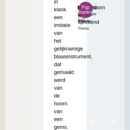
in
b²
Zingend
Gemshoorn
Klein
€
Pijp
klank
adopteren
Toonhoogte
&
2'
Formaat
17.50
een
sprekend
Register
Prijs
imitatie
Thema
van
het
gelijknamige
blaasinstrument,
dat
gemaakt
werd
van
de
hoorn
van
een
gems.