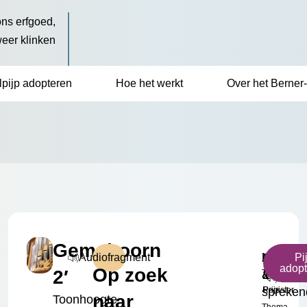
ns erfgoed,
weer klinken
lpijp adopteren
Hoe het werkt
Over het Berner-
Gemshoorn
b²
Zingend
Gemsho
Klein
€
Audiofragment
Pi
p
adop
Op zoek
2′
Toonhoogte
&
2'
Formaat
17.50
spreken
Register
Prijs
naar
Toonhoogte