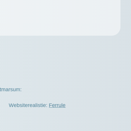
otmarsum:
Websiterealistie:
Ferrule