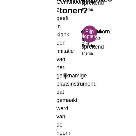
Gemshoorn
sprekend
Register
Prijs
tonen?
2’
Thema
geeft
in
c³
Zingend
Gemshoorn
Klein
€
Pijp
klank
adopteren
Toonhoogte
&
2'
Formaat
17.50
een
sprekend
Register
Prijs
imitatie
Thema
van
het
gelijknamige
blaasinstrument,
dat
gemaakt
werd
van
de
hoorn