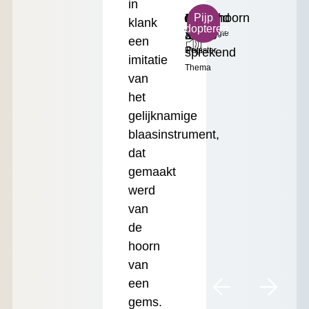
in
c³
Zingend
Gemshoorn
Klein
€
Pijp
klank
adopteren
Toonhoogte
&
2'
Formaat
17.50
een
sprekend
Register
Prijs
imitatie
Thema
van
het
gelijknamige
blaasinstrument,
dat
gemaakt
werd
van
de
hoorn
van
een
gems.