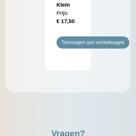
Klein
Prijs:
€
17,50
Toevoegen aan winkelwagen
Vragen?