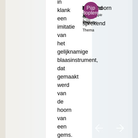
in
b²
Zingend
Gemshoorn
Klein
€
Pijp
klank
adopteren
Toonhoogte
&
2'
Formaat
17.50
een
sprekend
Register
Prijs
imitatie
Thema
van
het
gelijknamige
blaasinstrument,
dat
gemaakt
werd
van
de
hoorn
van
een
gems.