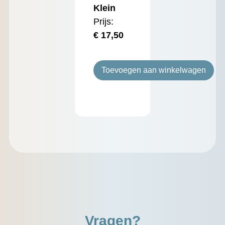
Klein
Prijs:
€
17,50
Toevoegen aan winkelwagen
Vragen?