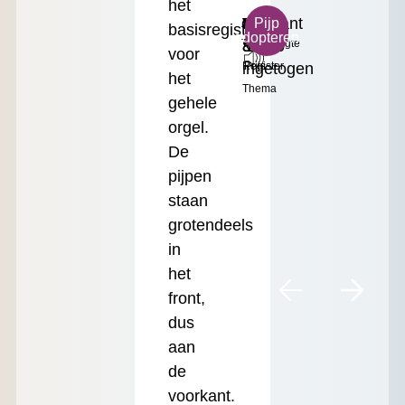
het
ds²
Warm
Prestant
Klein
€
Pijp
basisregister
adopteren
Toonhoogte
&
8'
Formaat
17.50
voor
ingetogen
Register
Prijs
het
Thema
gehele
orgel.
De
pijpen
staan
grotendeels
in
het
front,
dus
aan
de
voorkant.