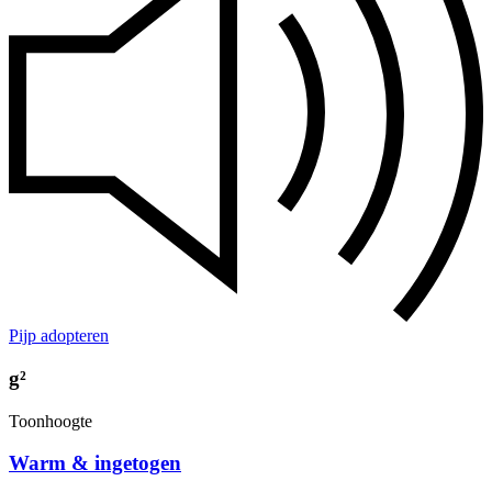
Pijp adopteren
g²
Toonhoogte
Warm & ingetogen