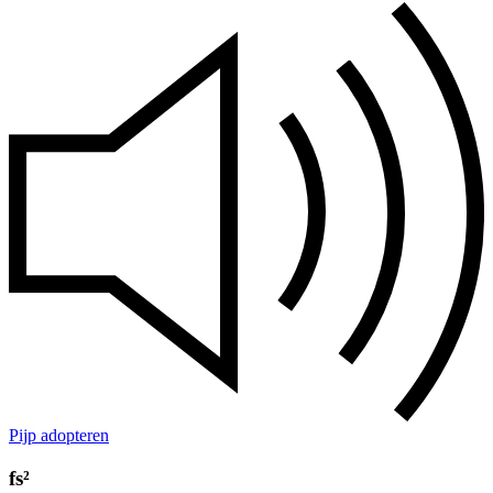
Pijp adopteren
fs²