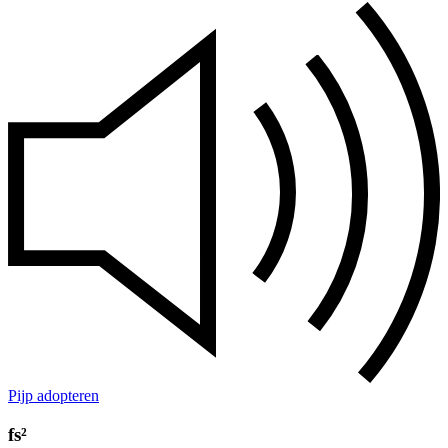
Pijp adopteren
fs²