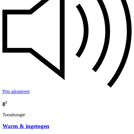
Pijp adopteren
g²
Toonhoogte
Warm & ingetogen