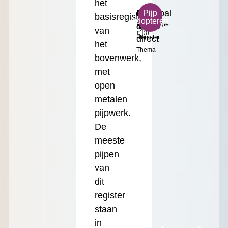
het
c³
Helder
Principal
Klein
€
Pijp
basisregister
adopteren
Toonhoogte
&
4'
Formaat
17.50
van
direct
Register
Prijs
het
Thema
bovenwerk,
met
open
metalen
pijpwerk.
De
meeste
pijpen
van
dit
register
staan
in