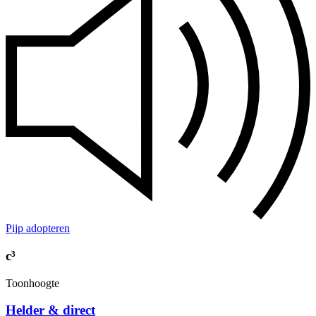
Pijp adopteren
c³
Toonhoogte
Helder & direct