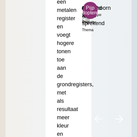
een
c³
Zingend
Gemshoorn
Klein
€
Pijp
metalen
adopteren
Toonhoogte
&
2'
Formaat
17.50
register
sprekend
Register
Prijs
en
Thema
voegt
hogere
tonen
toe
aan
de
grondregisters,
met
als
resultaat
meer
kleur
en