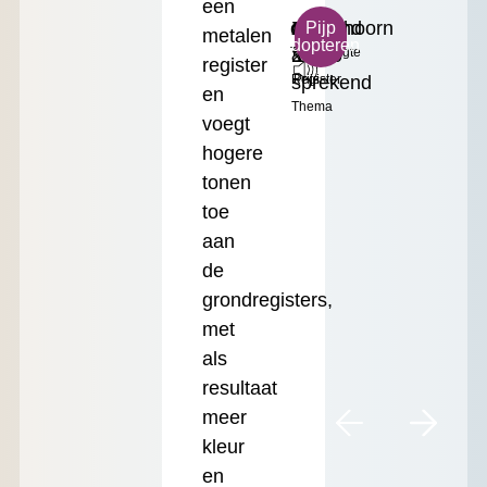
een
c³
Zingend
Gemshoorn
Klein
€
Pijp
metalen
adopteren
Toonhoogte
&
2'
Formaat
17.50
register
sprekend
Register
Prijs
en
Thema
voegt
hogere
tonen
toe
aan
de
grondregisters,
met
als
resultaat
meer
kleur
en