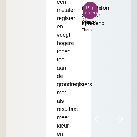
een
c³
Zingend
Gemshoorn
Klein
€
Pijp
metalen
adopteren
Toonhoogte
&
2'
Formaat
17.50
register
sprekend
Register
Prijs
en
Thema
voegt
hogere
tonen
toe
aan
de
grondregisters,
met
als
resultaat
meer
kleur
en