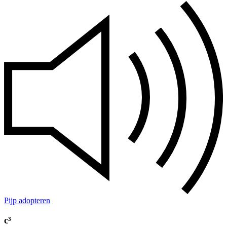
Pijp adopteren
c³