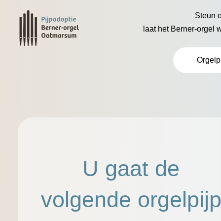
Steun o
laat het Berner-orgel 
Orgelp
U gaat de
volgende orgelpij