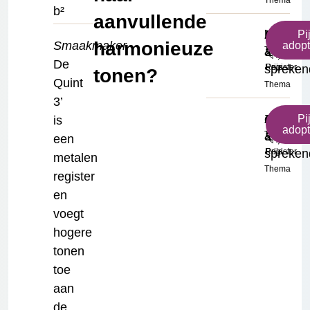
Thema
b²
aanvullende
h²
Zingend
Gemsho
Klein
€
Pi
harmonieuze
Smaakmaker
adop
Toonhoogte
&
2'
Formaat
17.50
De
spreken
Register
Prijs
tonen?
Quint
Thema
3’
c³
Zingend
Gemsho
Klein
€
Pi
is
adop
Toonhoogte
&
2'
Formaat
17.50
een
spreken
Register
Prijs
metalen
Thema
register
en
voegt
hogere
tonen
toe
aan
de