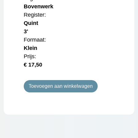
Bovenwerk
Register:
Quint
3'
Formaat:
Klein
Prijs:
€
17,50
Toevoegen aan winkelwagen