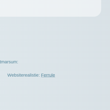
otmarsum:
Websiterealistie:
Ferrule