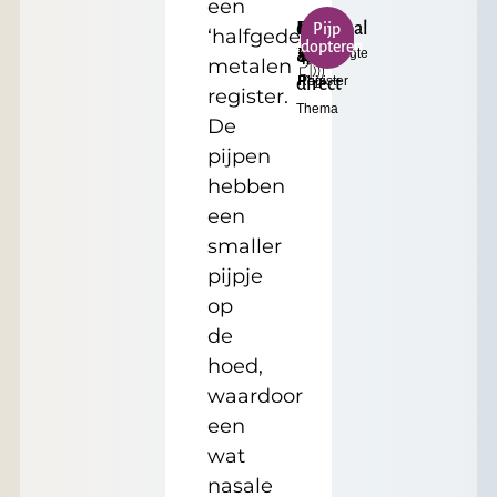
een
c³
Helder
Principal
Klein
€
Pijp
‘halfgedekt’
adopteren
Toonhoogte
Formaat
&
4'
17.50
metalen
Register
Prijs
direct
register.
Thema
De
pijpen
hebben
een
smaller
pijpje
op
de
hoed,
waardoor
een
wat
nasale