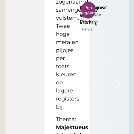
zogenaamde
B
Majestueus
Dulciaan
Middelgroot
€
Pijp
samengestelde
adopteren
Toonhoogte
Formaat
&
8'
35.00
vulstem.
Register
Prijs
krachtig
Twee
Thema
hoge
metalen
pijpjes
per
toets
kleuren
de
lagere
registers
bij.
Thema:
Majestueus