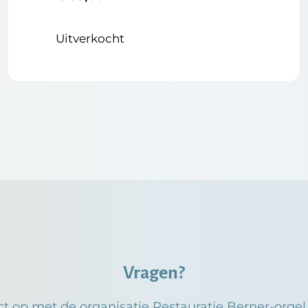
Uitverkocht
Vragen?
t op met de organisatie Restauratie Berner-orge