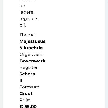
de
lagere
registers
bij.
Thema:
Majestueus
& krachtig
Orgelwerk:
Bovenwerk
Register:
Scherp
II
Formaat:
Groot
Prijs:
€
55,00