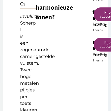
Cs
harmonieuze
f°
Majestueu
Dulciaan
Middelgr
€
Pijp
Invulling
tonen?
adopte
Toonhoogte
Formaat
&
8'
35.00
Scherp
Register
Prijs
krachtig
II
Thema
is
een
B
Majestueu
Dulciaan
Middelgr
€
Pijp
adopte
Toonhoogte
Formaat
&
8'
35.00
zogenaamde
Register
Prijs
krachtig
samengestelde
Thema
vulstem.
Twee
hoge
metalen
pijpjes
per
toets
kleuren