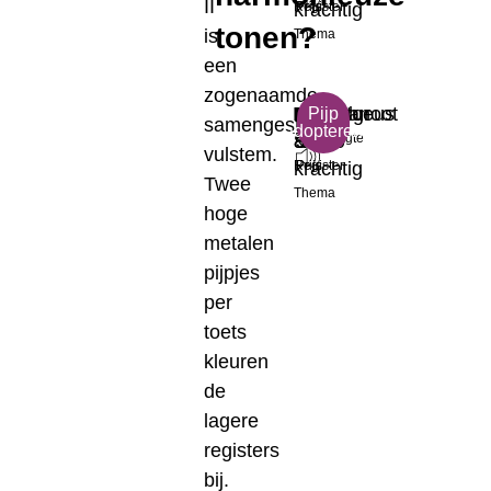
II
krachtig
Register
Prijs
tonen?
is
Thema
een
zogenaamde
B
Majestueus
Dulciaan
Middelgroot
€
Pijp
samengestelde
adopteren
Toonhoogte
&
8'
Formaat
35.00
vulstem.
krachtig
Register
Prijs
Twee
Thema
hoge
metalen
pijpjes
per
toets
kleuren
de
lagere
registers
bij.