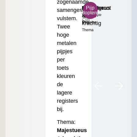
zogenaamde
B
Majestueus
Dulciaan
Middelgroot
€
Pijp
samengestelde
adopteren
Toonhoogte
&
8'
Formaat
35.00
vulstem.
krachtig
Register
Prijs
Twee
Thema
hoge
metalen
pijpjes
per
toets
kleuren
de
lagere
registers
bij.
Thema:
Majestueus