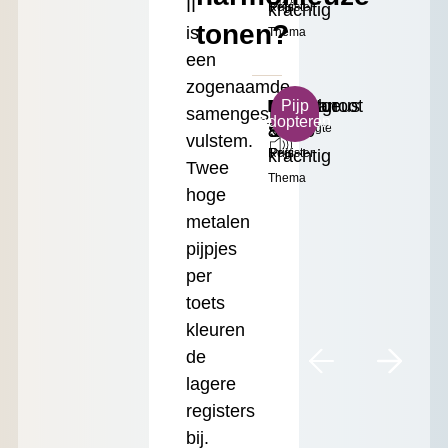
II
krachtig
Register
Prijs
tonen?
is
Thema
een
zogenaamde
B
Majestueus
Dulciaan
Middelgroot
€
Pijp
samengestelde
adopteren
Toonhoogte
&
8'
Formaat
35.00
vulstem.
krachtig
Register
Prijs
Twee
Thema
hoge
metalen
pijpjes
per
toets
kleuren
de
lagere
registers
bij.