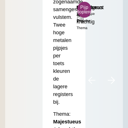
zogenaamde
B
Majestueus
Dulciaan
Middelgroot
€
Pijp
samengestelde
adopteren
Toonhoogte
&
8'
Formaat
35.00
vulstem.
krachtig
Register
Prijs
Twee
Thema
hoge
metalen
pijpjes
per
toets
kleuren
de
lagere
registers
bij.
Thema:
Majestueus