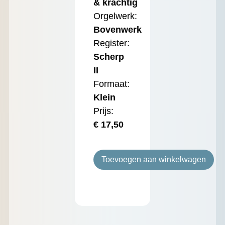
& krachtig
Orgelwerk:
Bovenwerk
Register:
Scherp
II
Formaat:
Klein
Prijs:
€
17,50
Toevoegen aan winkelwagen