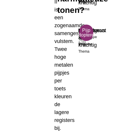
II
krachtig
Register
Prijs
tonen?
is
Thema
een
zogenaamde
B
Majestueus
Dulciaan
Middelgroot
€
Pijp
samengestelde
adopteren
Toonhoogte
&
8'
Formaat
35.00
vulstem.
krachtig
Register
Prijs
Twee
Thema
hoge
metalen
pijpjes
per
toets
kleuren
de
lagere
registers
bij.