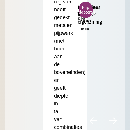
register
h²
Mysterieus
Bourdon
Klein
€
Pijp
heeft
adopteren
Toonhoogte
Formaat
&
16'
17.50
gedekt
Register
Prijs
eigenzinnig
metalen
Thema
pijpwerk
(met
hoeden
aan
de
boveneinden)
en
geeft
diepte
in
tal
van
combinaties