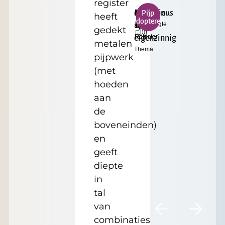
register
c³
Mysterieus
Bourdon
Klein
€
Pijp
heeft
adopteren
Toonhoogte
Formaat
&
16'
17.50
gedekt
Register
Prijs
eigenzinnig
metalen
Thema
pijpwerk
(met
hoeden
aan
de
boveneinden)
en
geeft
diepte
in
tal
van
combinaties