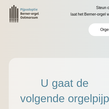
Steun o
laat het Berner-orgel 
Orge
U gaat de
volgende orgelpij