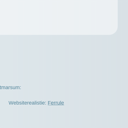
otmarsum:
Websiterealistie:
Ferrule