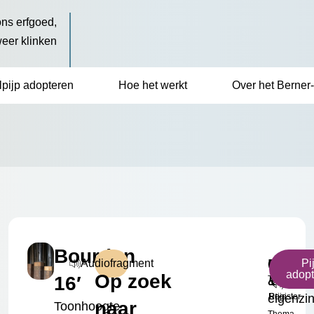
ns erfgoed,
weer klinken
lpijp adopteren
Hoe het werkt
Over het Berner-
Bourdon
c³
Mysteri
Bourdo
Klein
€
Audiofragment
Pi
p
adop
Op zoek
16′
Toonhoogte
&
16'
Formaat
17.50
eigenzi
Register
Prijs
naar
Toonhoogte