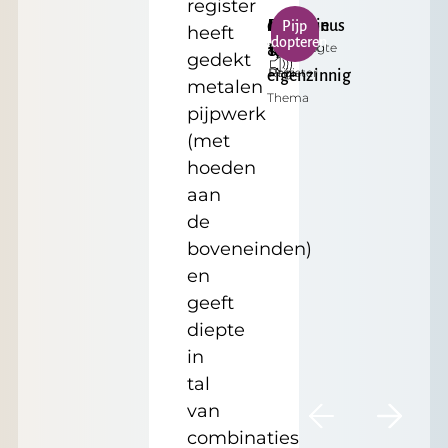
register
c³
Mysterieus
Bourdon
Klein
€
Pijp
heeft
adopteren
Toonhoogte
Formaat
&
16'
17.50
gedekt
Register
Prijs
eigenzinnig
metalen
Thema
pijpwerk
(met
hoeden
aan
de
boveneinden)
en
geeft
diepte
in
tal
van
combinaties