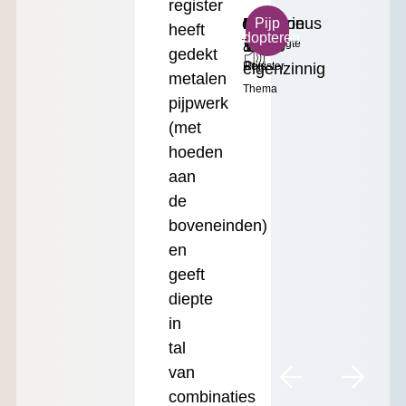
register
c³
Mysterieus
Bourdon
Klein
€
Pijp
heeft
adopteren
Toonhoogte
&
16'
Formaat
17.50
gedekt
eigenzinnig
Register
Prijs
metalen
Thema
pijpwerk
(met
hoeden
aan
de
boveneinden)
en
geeft
diepte
in
tal
van
combinaties