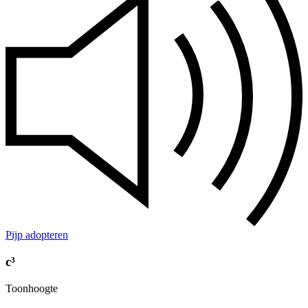
Pijp adopteren
c³
Toonhoogte