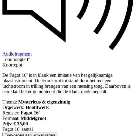
Audiofragment
Toonhoogte f°
Knorrepot
De Fagot 16’ is in klank een imitatie van het gelijknamige
blaasinstrument. De toon komt tot stand door het met een
luchtstroom in trilling brengen van een messing tong. Daarboven is
een klankbeker gemonteerd die de klank mede bepaalt.
Thema:
Mysterieus & eigenzinnig
Orgelwerk:
Hoofdwerk
Register:
Fagot 16'
Formaat:
Middelgroot
Prijs:
€
35,00
Fagot 16' aantal
Toevoegen aan winkelwagen