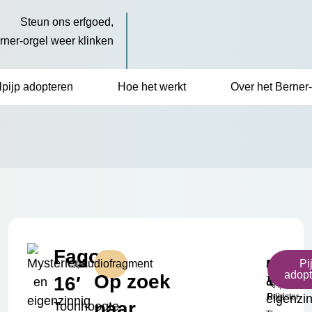
Steun ons erfgoed,
erner-orgel weer klinken
lpijp adopteren
Hoe het werkt
Over het Berner-
Fagot
a²
Mysteri
Bourdo
Klein
€
Audiofragment
Pi
p
adop
Op zoek
16′
Toonhoogte
&
16'
Formaat
17.50
eigenzi
Register
Prijs
naar
Toonhoogte