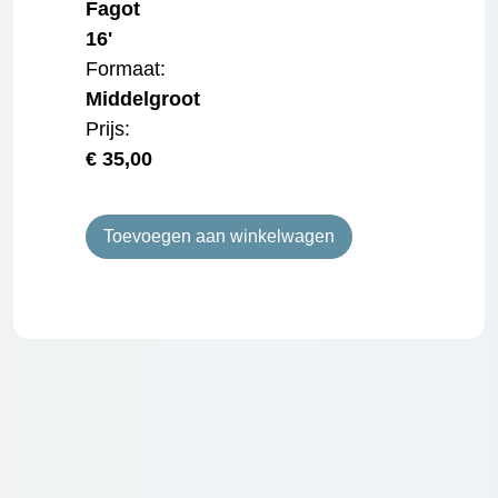
Fagot
16'
Formaat:
Middelgroot
Prijs:
€
35,00
Toevoegen aan winkelwagen