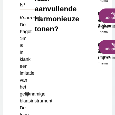
Thema
fs°
aanvullende
h²
Mysteri
Bourdo
Klein
€
Pi
harmonieuze
Knorrepot
adop
Toonhoogte
&
16'
Formaat
17.50
De
eigenzi
Register
Prijs
tonen?
Fagot
Thema
16’
c³
Mysteri
Bourdo
Klein
€
Pi
is
adop
Toonhoogte
&
16'
Formaat
17.50
in
eigenzi
Register
Prijs
klank
Thema
een
imitatie
van
het
gelijknamige
blaasinstrument.
De
toon