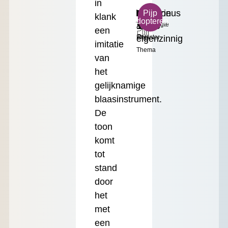
in
h²
Mysterieus
Bourdon
Klein
€
Pijp
klank
adopteren
Toonhoogte
&
16'
Formaat
17.50
een
eigenzinnig
Register
Prijs
imitatie
Thema
van
het
gelijknamige
blaasinstrument.
De
toon
komt
tot
stand
door
het
met
een