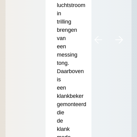
luchtstroom
in
trilling
brengen
van
een
messing
tong.
Daarboven
is
een
klankbeker
gemonteerd
die
de
klank