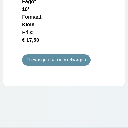
Fagot
16'
Formaat:
Klein
Prijs:
€
17,50
Toevoegen aan winkelwagen