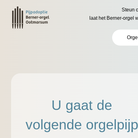
Steun o
laat het Berner-orgel 
Orge
U gaat de
volgende orgelpij