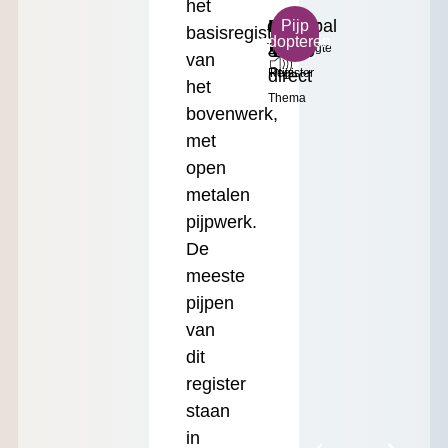
het
c³
Helder
Principal
Klein
€
Pijp
basisregister
adopteren
Toonhoogte
&
4'
Formaat
17.50
van
direct
Register
Prijs
het
Thema
bovenwerk,
met
open
metalen
pijpwerk.
De
meeste
pijpen
van
dit
register
staan
in