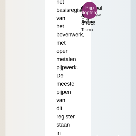
het
g²
Helder
Principal
Klein
€
Pijp
basisregister
adopteren
Toonhoogte
&
4'
Formaat
17.50
van
direct
Register
Prijs
het
Thema
bovenwerk,
met
open
metalen
pijpwerk.
De
meeste
pijpen
van
dit
register
staan
in