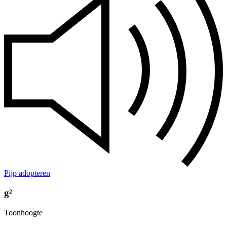
Pijp adopteren
g²
Toonhoogte