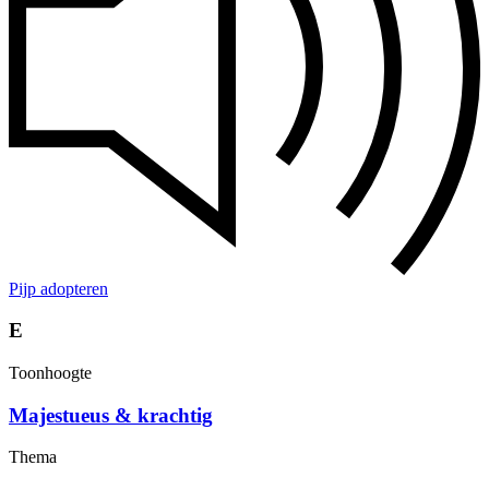
Pijp adopteren
E
Toonhoogte
Majestueus & krachtig
Thema