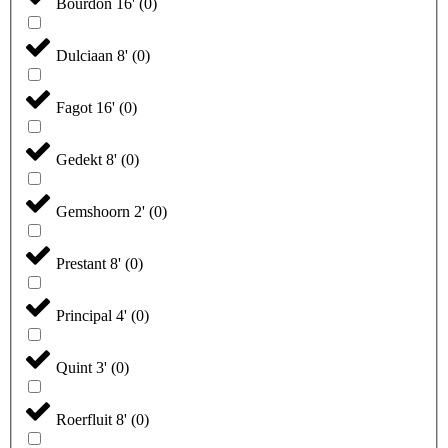
Bourdon 16'
(
0
)
Dulciaan 8'
(
0
)
Fagot 16'
(
0
)
Gedekt 8'
(
0
)
Gemshoorn 2'
(
0
)
Prestant 8'
(
0
)
Principal 4'
(
0
)
Quint 3'
(
0
)
Roerfluit 8'
(
0
)