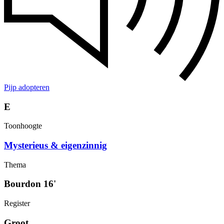
Pijp adopteren
E
Toonhoogte
Mysterieus & eigenzinnig
Thema
Bourdon 16'
Register
Groot