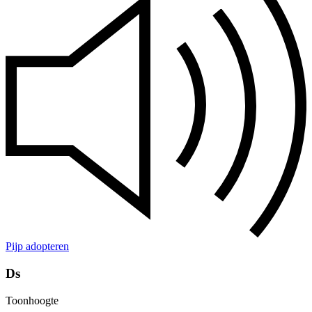
Pijp adopteren
Ds
Toonhoogte