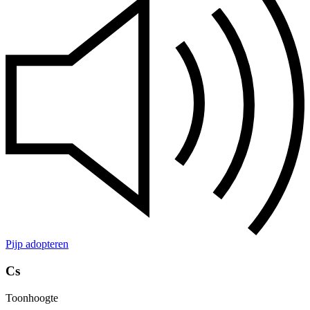
Pijp adopteren
Cs
Toonhoogte