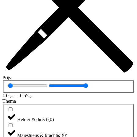
Prijs
€
0
,-
—
€
55
,-
Thema
Helder & direct
(
0
)
Majestueus & krachtig
(
0
)